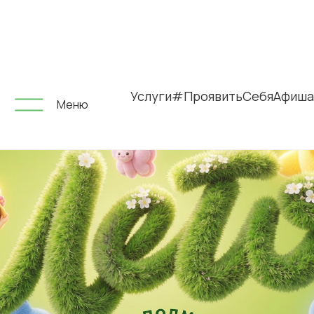
Услуги
#ПроявитьСебя
Афиша
Меню