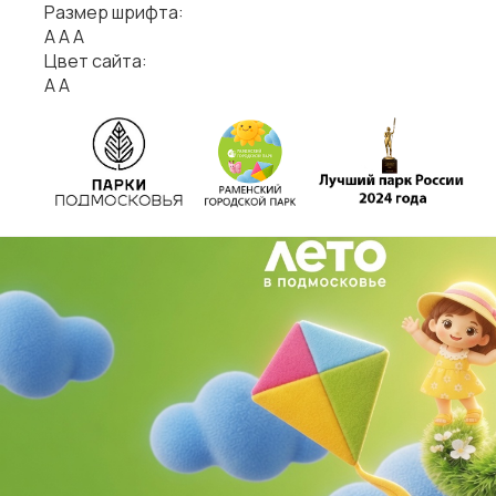
Размер шрифта:
А
А
А
Цвет сайта:
А
А