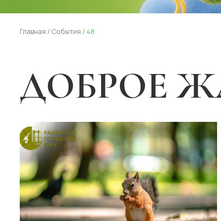
Главная
/
События
/
48
ДОБРОЕ Ж