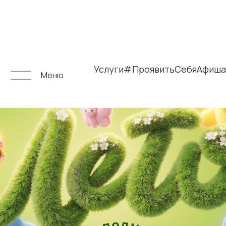
Услуги
#ПроявитьСебя
Афиша
Меню