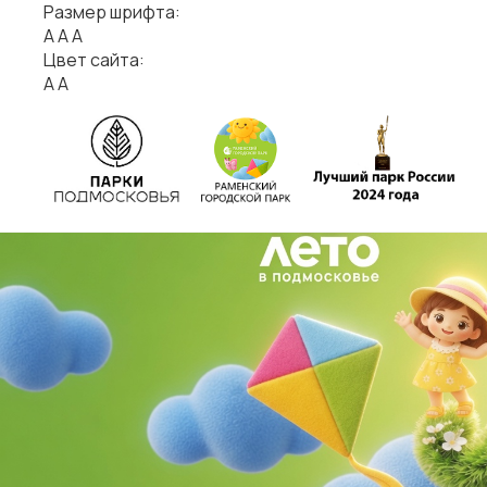
Размер шрифта:
А
А
А
Цвет сайта:
А
А